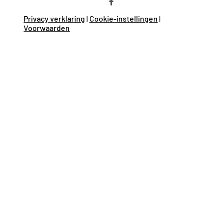
Bezoek
onze
Privacy verklaring
|
Cookie-instellingen
|
facebook
Voorwaarden
pagina