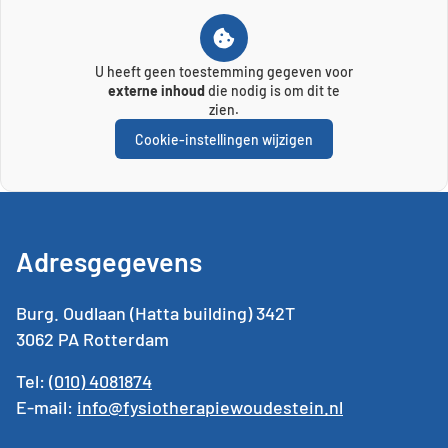
U heeft geen toestemming gegeven voor
externe inhoud
die nodig is om dit te
zien.
Cookie-instellingen wijzigen
Adresgegevens
Burg. Oudlaan (Hatta building) 342T
3062 PA Rotterdam
Tel:
(010) 4081874
E-mail:
info@fysiotherapiewoudestein.nl