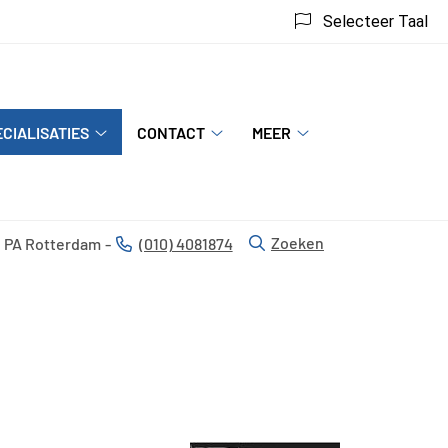
Selecteer Taal
CIALISATIES
CONTACT
MEER
Specialisaties
Contact
Meer
submenu
submenu
submenu
Zoeken
 PA
Rotterdam
(010) 4081874
Tel: