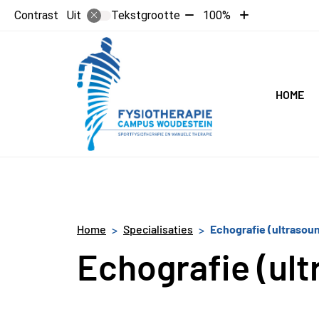
Tekst
Tekst
Contrast
Tekstgrootte
100%
Uit
verkleinen
vergroten
met
met
10%
10%
Hoofdme
HOME
Home
Specialisaties
Echografie (ultrasou
Echografie (ul