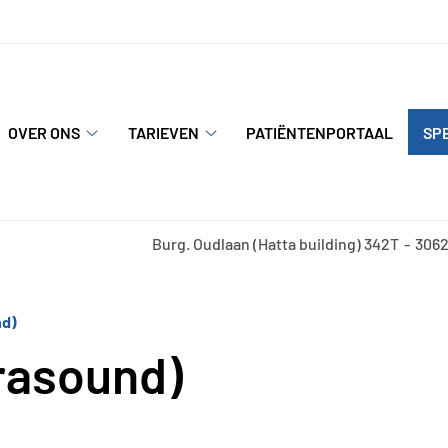
nu
OVER ONS
TARIEVEN
PATIËNTENPORTAAL
SPE
Over
Tarieven
ons
submenu
submenu
Burg. Oudlaan (Hatta building)
342T
3062
nd)
trasound)